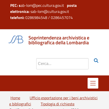
PEC: s
ab-lom@pec.cultura.gov.it
posta
elettronica:
sab-lom@cultura.gov.it
telefoni:
0286984548 / 0286457074
si apre in 
si apr
Soprintendenza archivistica e
bibliografica della Lombardia
Cerca nel sito
Home
Ufficio esportazione per i beni archivistici
e bibliografici
Tipologia di richieste