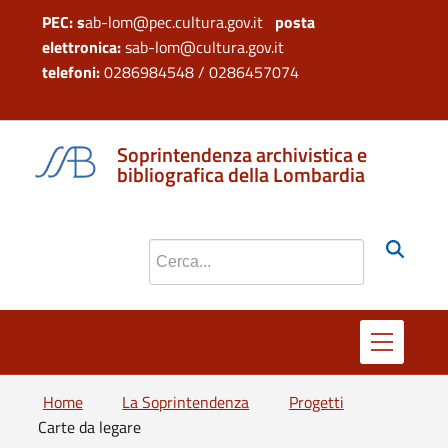
PEC: s
ab-lom@pec.cultura.gov.it
posta
elettronica:
sab-lom@cultura.gov.it
telefoni:
0286984548 / 0286457074
si apre in 
si apr
Soprintendenza archivistica e
bibliografica della Lombardia
Cerca nel sito
Home
La Soprintendenza
Progetti
Carte da legare