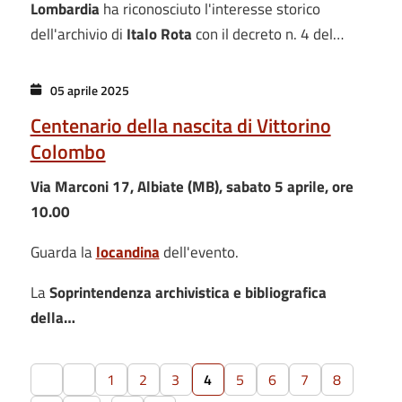
Lombardia
ha riconosciuto l'interesse storico
dell'archivio di
Italo Rota
con il decreto n. 4 del…
05 aprile 2025
Centenario della nascita di Vittorino
Colombo
Via Marconi 17, Albiate (MB), sabato 5 aprile, ore
10.00
Guarda la
locandina
dell'evento.
La
Soprintendenza archivistica e bibliografica
della…
1
2
3
4
5
6
7
8