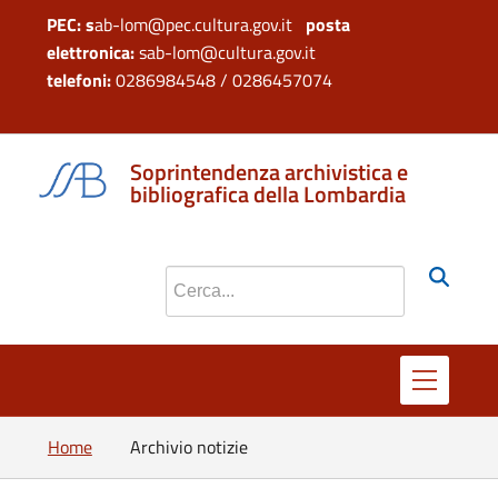
PEC: s
ab-lom@pec.cultura.gov.it
posta
elettronica:
sab-lom@cultura.gov.it
telefoni:
0286984548 / 0286457074
si apre in 
si apr
Soprintendenza archivistica e
bibliografica della Lombardia
Cerca nel sito
Home
Archivio notizie