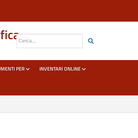
si apre in una nuova scheda
si apre in una nuova scheda
fica
Cerca nel sito
UMENTI PER
INVENTARI ONLINE