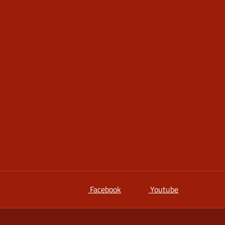
si apre in una nuova scheda
si apre in un
Facebook
Youtube