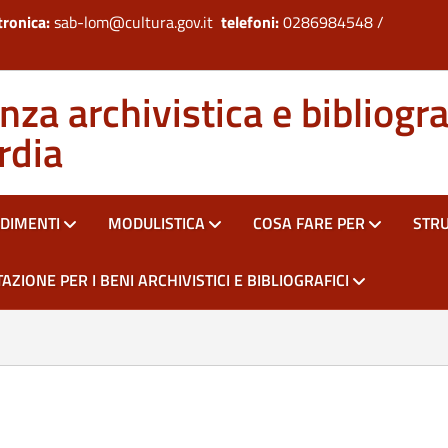
tronica:
sab-lom@cultura.gov.it
telefoni:
0286984548 /
za archivistica e bibliogra
rdia
DIMENTI
MODULISTICA
COSA FARE PER
STR
AZIONE PER I BENI ARCHIVISTICI E BIBLIOGRAFICI