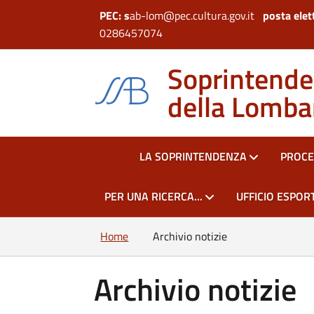
PEC: s
ab-lom@pec.cultura.gov.it
posta elet
0286457074
Soprintenden
della Lomba
HOME
LA SOPRINTENDENZA
PROCE
PER UNA RICERCA...
UFFICIO ESPORT
Home
Archivio notizie
Archivio notizie