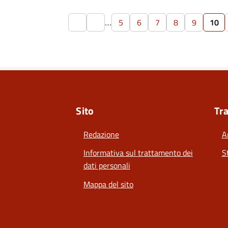
…
5
6
7
8
9
10
Sito
Tr
Redazione
A
Informativa sul trattamento dei
S
dati personali
Mappa del sito