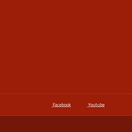
si apre in una nuova scheda
si apre in un
Facebook
Youtube