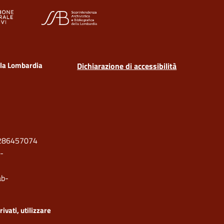
ella Lombardia
Dichiarazione di accessibilità
286457074
-
b-
rivati, utilizzare