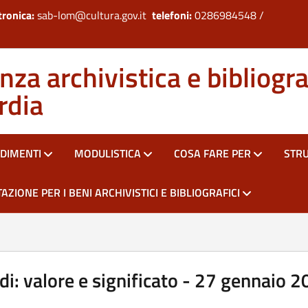
tronica:
sab-lom@cultura.gov.it
telefoni:
0286984548 /
za archivistica e bibliogra
rdia
DIMENTI
MODULISTICA
COSA FARE PER
STR
AZIONE PER I BENI ARCHIVISTICI E BIBLIOGRAFICI
i: valore e significato - 27 gennaio 2