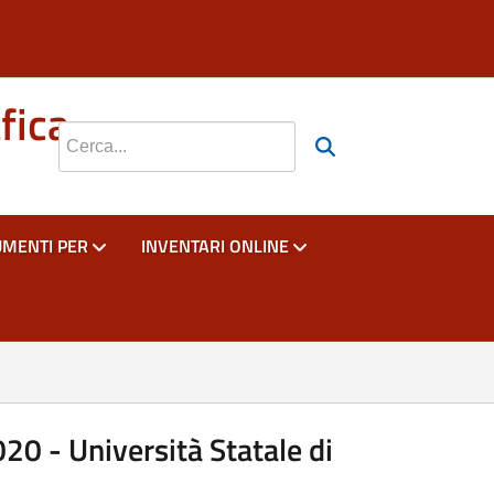
si apre in una nuova scheda
si apre in una nuova scheda
fica
Cerca nel sito
UMENTI PER
INVENTARI ONLINE
020 - Università Statale di