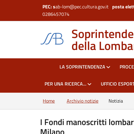
PEC: s
ab-lom@pec.cultura.gov.it
posta elet
0286457074
Soprintenden
della Lomba
HOME
LA SOPRINTENDENZA
PROCE
PER UNA RICERCA...
UFFICIO ESPORT
Home
Archivio notizie
Notizia
I Fondi manoscritti lombard
Milano