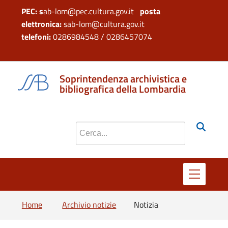
PEC: s
ab-lom@pec.cultura.gov.it
posta
elettronica:
sab-lom@cultura.gov.it
telefoni:
0286984548 / 0286457074
si apre in 
si apr
Soprintendenza archivistica e
bibliografica della Lombardia
Cerca nel sito
Home
Archivio notizie
Notizia