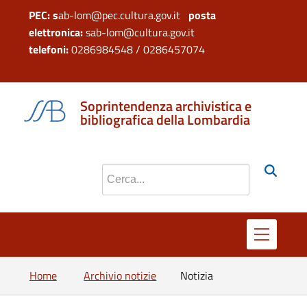
PEC: s
ab-lom@pec.cultura.gov.it
posta
elettronica:
sab-lom@cultura.gov.it
telefoni:
0286984548 / 0286457074
si apre in 
si apr
Soprintendenza archivistica e
bibliografica della Lombardia
Cerca nel sito
Home
Archivio notizie
Notizia